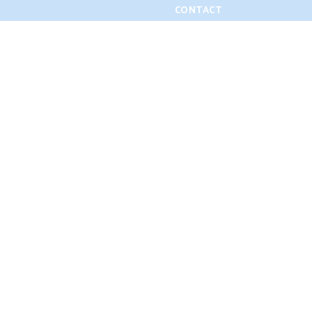
CONTACT
 THE PACK
ACCOLADES
LIFE ON THE RANCH